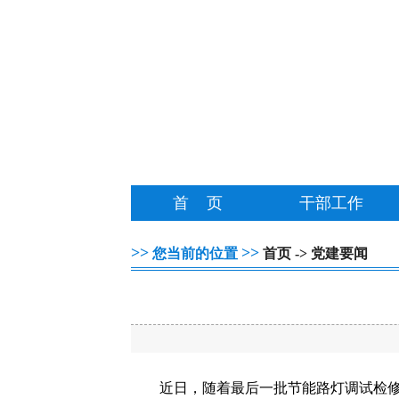
首 页
干部工作
>>
>>
您当前的位置
首页
->
党建要闻
近日，随着最后一批节能路灯调试检修完毕